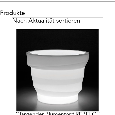
Produkte
Glänzender Blumentopf REBELOT