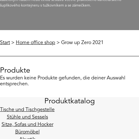
kabelovým hadem nebo celou sestavu včetně praktického kancelářského
šuplíkového kontejneru s tužkovníkem a se zámečkem.
Start
>
Home office shop
> Grow up Zero 2021
Produkte
Es wurden keine Produkte gefunden, die deiner Auswahl
entsprechen.
Produktkatalog
Tische und Tischgestelle
Stühle und Sessels
Sitze, Sofas und Hocker
Büromöbel