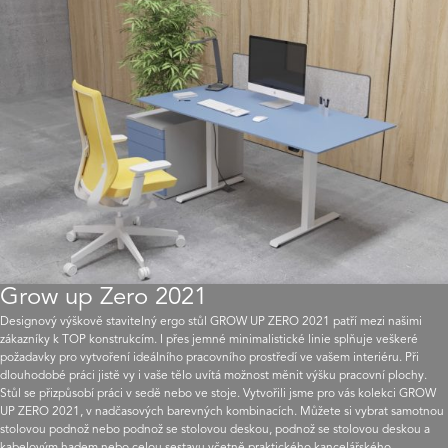
Grow up Zero 2021
Designový výškově stavitelný ergo stůl GROW UP ZERO 2021 patří mezi našimi
zákazníky k TOP konstrukcím. I přes jemné minimalistické linie splňuje veškeré
požadavky pro vytvoření ideálního pracovního prostředí ve vašem interiéru. Při
dlouhodobé práci jistě vy i vaše tělo uvítá možnost měnit výšku pracovní plochy.
Stůl se přizpůsobí práci v sedě nebo ve stoje. Vytvořili jsme pro vás kolekci GROW
UP ZERO 2021, v nadčasových barevných kombinacích. Můžete si vybrat samotnou
stolovou podnož nebo podnož se stolovou deskou, podnož se stolovou deskou a