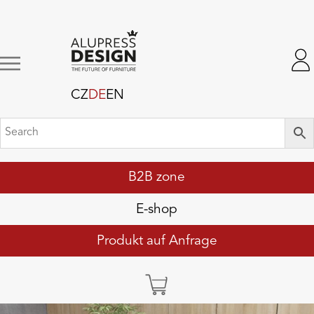
CZ
DE
EN
B2B zone
E-shop
Produkt auf Anfrage