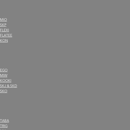
MIO
SKP
FLEXI
FLATEE
KON
EGO
MIW
KOOKI
SKJ
&
SKD
SKO
TABA
TRIG