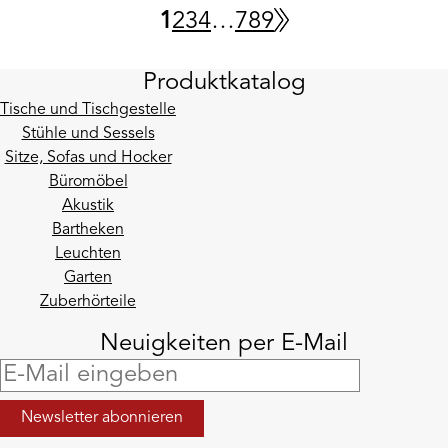
1
2
3
4
…
7
8
9
Produktkatalog
Tische und Tischgestelle
Stühle und Sessels
Sitze, Sofas und Hocker
Büromöbel
Akustik
Bartheken
Leuchten
Garten
Zuberhörteile
Neuigkeiten per E-Mail