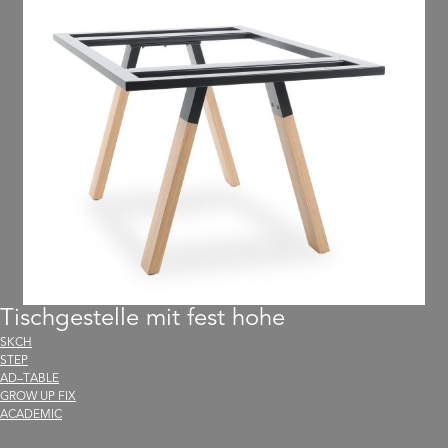
Tischgestelle mit fest hohe
SKCH
STEP
AD
–
TABLE
GROW UP FIX
ACADEMIC