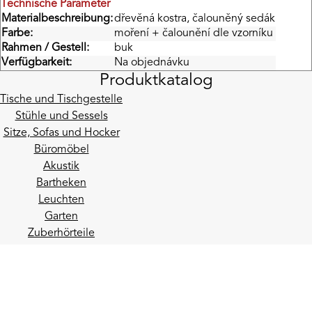
Technische Parameter
Materialbeschreibung:
dřevěná kostra, čalouněný sedák
Farbe:
moření + čalounění dle vzorníku
Rahmen / Gestell:
buk
Verfügbarkeit:
Na objednávku
Produktkatalog
Tische und Tischgestelle
Stühle und Sessels
Sitze, Sofas und Hocker
Büromöbel
Akustik
Bartheken
Leuchten
Garten
Zuberhörteile
Neuigkeiten per E-Mail