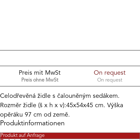
Preis mit MwSt
On request
Preis ohne MwSt
On request
Celodřevěná židle s čalouněným sedákem.
Rozměr židle (š x h x v):45x54x45 cm. Výška
opěráku 97 cm od země.
Produktinformationen
Produkt auf Anfrage