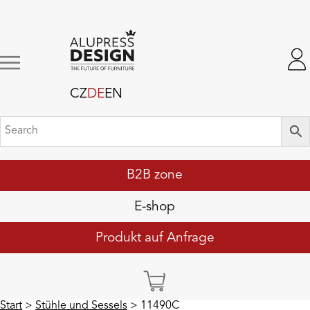
CZ
DE
EN
B2B zone
E-shop
Produkt auf Anfrage
Start
>
Stühle und Sessels
> 11490C