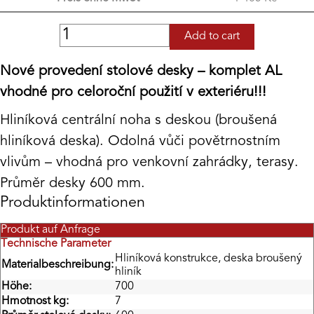
Add to cart
Nové provedení stolové desky – komplet AL
vhodné pro celoroční použití v exteriéru!!!
Hliníková centrální noha s deskou (broušená
hliníková deska). Odolná vůči povětrnostním
vlivům – vhodná pro venkovní zahrádky, terasy.
Průměr desky 600 mm.
Produktinformationen
Produkt auf Anfrage
Technische Parameter
Hliníková konstrukce, deska broušený
Materialbeschreibung:
hliník
Höhe:
700
Hmotnost kg:
7