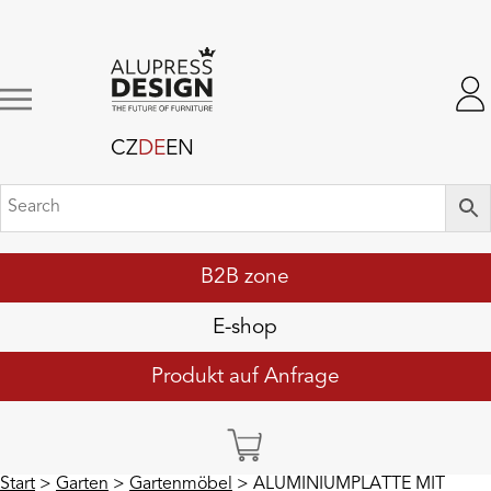
CZ
DE
EN
B2B zone
E-shop
Produkt auf Anfrage
Start
>
Garten
>
Gartenmöbel
> ALUMINIUMPLATTE MIT