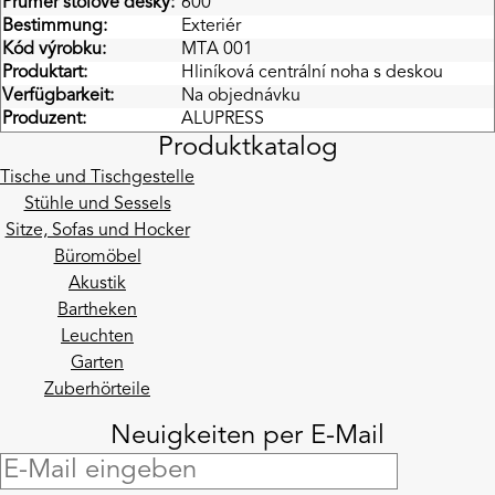
Průměr stolové desky:
600
Bestimmung:
Exteriér
Kód výrobku:
MTA 001
Produktart:
Hliníková centrální noha s deskou
Verfügbarkeit:
Na objednávku
Produzent:
ALUPRESS
Produktkatalog
Tische und Tischgestelle
Stühle und Sessels
Sitze, Sofas und Hocker
Büromöbel
Akustik
Bartheken
Leuchten
Garten
Zuberhörteile
Neuigkeiten per E-Mail