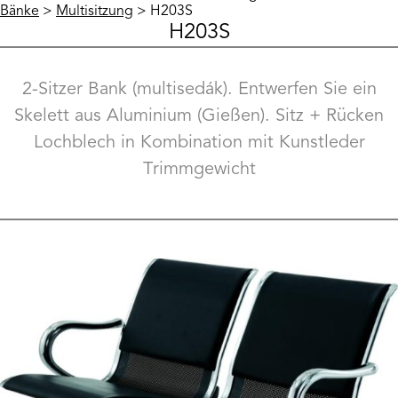
Bänke
>
Multisitzung
> H203S
H203S
2-Sitzer Bank (multisedák). Entwerfen Sie ein
Skelett aus Aluminium (Gießen). Sitz + Rücken
Lochblech in Kombination mit Kunstleder
Trimmgewicht