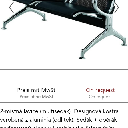
Preis mit MwSt
On request
Preis ohne MwSt
On request
2-místná lavice (multisedák). Designová kostra
vyrobená z aluminia (odlitek). Sedák + opěrák