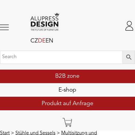
CZ
DE
EN
B2B zone
E-shop
Produkt auf Anfrage
Start
>
Stühle und Sessels
>
Multisitzung und