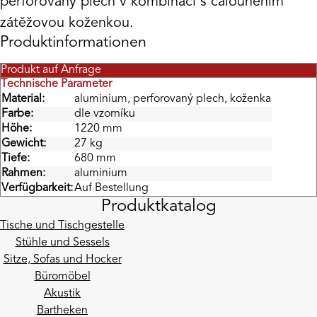
perforovaný plech v kombinaci s čalouněním
zátěžovou koženkou.
Produktinformationen
Produkt auf Anfrage
Technische Parameter
Material:
aluminium, perforovaný plech, koženka
Farbe:
dle vzorníku
Höhe:
1220 mm
Gewicht:
27 kg
Tiefe:
680 mm
Rahmen:
aluminium
Verfügbarkeit:
Auf Bestellung
Produktkatalog
Tische und Tischgestelle
Stühle und Sessels
Sitze, Sofas und Hocker
Büromöbel
Akustik
Bartheken