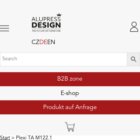
CZ
DE
EN
B2B zone
E-shop
Produkt auf Anfrage
Start
> Plexi TA M122.1