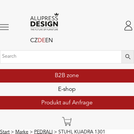
CZ
DE
EN
B2B zone
E-shop
Produkt auf Anfrage
Start
>
Marke
>
PEDRALI
> STUHL KUADRA 1301