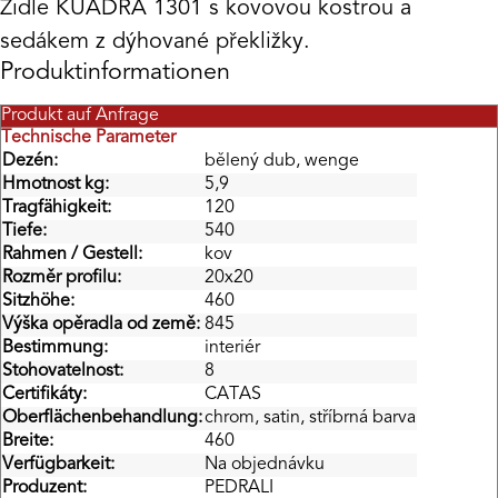
Židle KUADRA 1301 s kovovou kostrou a
sedákem z dýhované překližky.
Produktinformationen
Produkt auf Anfrage
Technische Parameter
Dezén:
bělený dub, wenge
Hmotnost kg:
5,9
Tragfähigkeit:
120
Tiefe:
540
Rahmen / Gestell:
kov
Rozměr profilu:
20x20
Sitzhöhe:
460
Výška opěradla od země:
845
Bestimmung:
interiér
Stohovatelnost:
8
Certifikáty:
CATAS
Oberflächenbehandlung:
chrom, satin, stříbrná barva
Breite:
460
Verfügbarkeit:
Na objednávku
Produzent:
PEDRALI