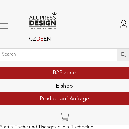
CZ
DE
EN
B2B zone
E-shop
Produkt auf Anfrage
Start
>
Tische und Tischgestelle
>
Tischbeine