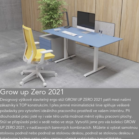
Grow up Zero 2021
Designový výškově stavitelný ergo stůl GROW UP ZERO 2021 patří mezi našimi
zákazníky k TOP konstrukcím. I přes jemné minimalistické linie splňuje veškeré
požadavky pro vytvoření ideálního pracovního prostředí ve vašem interiéru. Při
dlouhodobé práci jistě vy i vaše tělo uvítá možnost měnit výšku pracovní plochy.
Stůl se přizpůsobí práci v sedě nebo ve stoje. Vytvořili jsme pro vás kolekci GROW
UP ZERO 2021, v nadčasových barevných kombinacích. Můžete si vybrat samotnou
stolovou podnož nebo podnož se stolovou deskou, podnož se stolovou deskou a