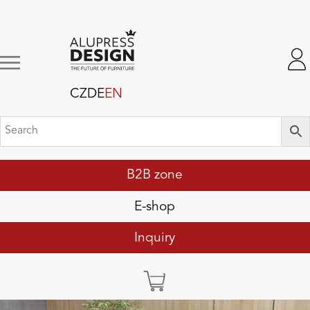
CZ
DE
EN
B2B zone
E-shop
Inquiry