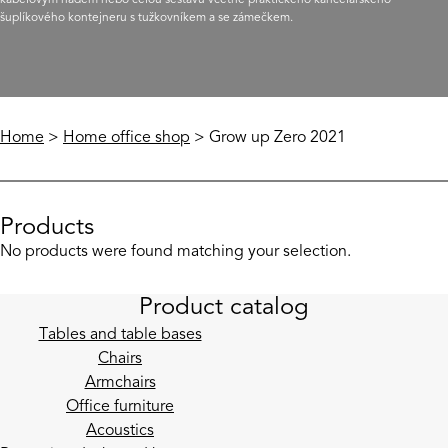
kabelovým hadem nebo celou sestavu včetně praktického kancelářského
šuplíkového kontejneru s tužkovníkem a se zámečkem.
Home
>
Home office shop
> Grow up Zero 2021
Products
No products were found matching your selection.
Product catalog
Tables and table bases
Chairs
Armchairs
Office furniture
Acoustics