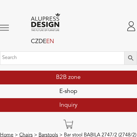
CZ
DE
EN
B2B zone
E-shop
Inquiry
Home
>
Chairs
>
Barstools
> Bar stool BABILA 2747/2 (2748/2)