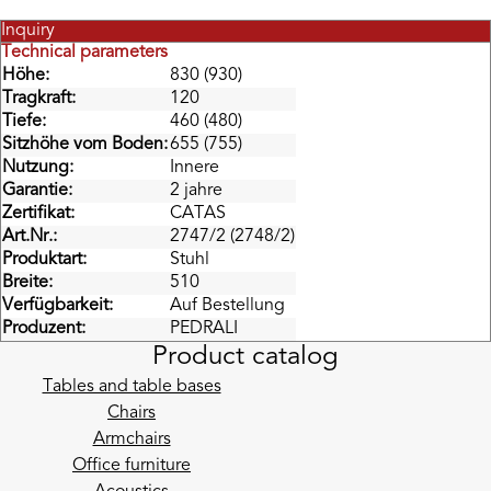
Inquiry
Technical parameters
Höhe:
830 (930)
Tragkraft:
120
Tiefe:
460 (480)
Sitzhöhe vom Boden:
655 (755)
Nutzung:
Innere
Garantie:
2 jahre
Zertifikat:
CATAS
Art.Nr.:
2747/2 (2748/2)
Produktart:
Stuhl
Breite:
510
Verfügbarkeit:
Auf Bestellung
Produzent:
PEDRALI
Product catalog
Tables and table bases
Chairs
Armchairs
Office furniture