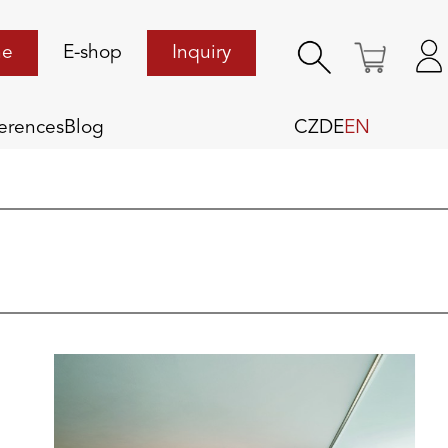
ne
E-shop
Inquiry
erences
Blog
CZ
DE
EN