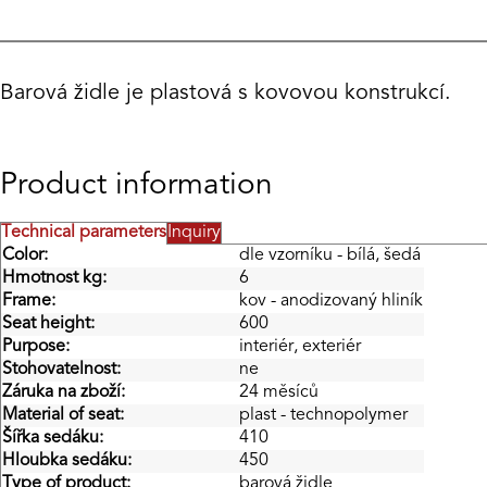
Barová židle je plastová s kovovou konstrukcí.
Product information
Technical parameters
Inquiry
Color:
dle vzorníku - bílá, šedá
Hmotnost kg:
6
Frame:
kov - anodizovaný hliník
Seat height:
600
Purpose:
interiér, exteriér
Stohovatelnost:
ne
Záruka na zboží:
24 měsíců
Material of seat:
plast - technopolymer
Šířka sedáku:
410
Hloubka sedáku:
450
Type of product:
barová židle