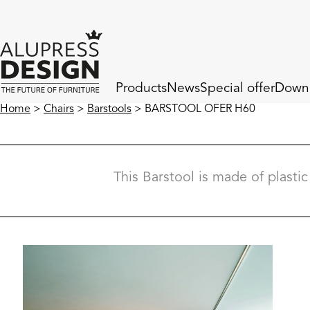
Products
News
Special offer
Down
Home
>
Chairs
>
Barstools
> BARSTOOL OFER H60
This Barstool is made of plastic