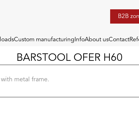
B2B zo
loads
Custom manufacturing
Info
About us
Contact
Ref
BARSTOOL OFER H60
 with metal frame.