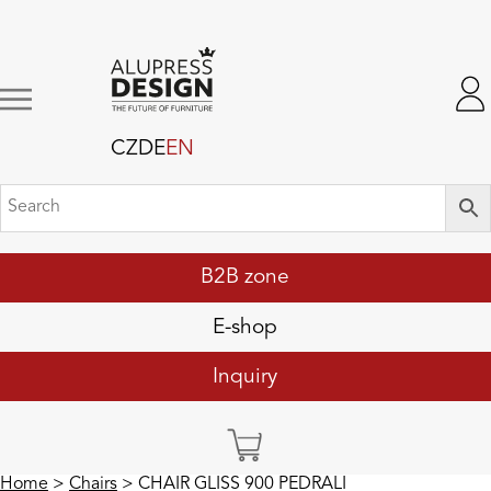
CZ
DE
EN
B2B zone
E-shop
Inquiry
Home
>
Chairs
> CHAIR GLISS 900 PEDRALI