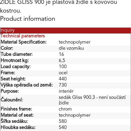
ŽIDLE GLISS 900 je plastová židle s kovovou
kostrou.
Product information
Inquiry
Technical parameters
Material Specification:
technopolymer
Color:
dle vzorníku
Tube diameter:
16
Hmotnost kg:
6,5
Load capacity:
100
Frame:
ocel
Seat height:
440
Výška opěradla od země:
730
Purpose:
interiér
sedák Gliss 900.3 - není součástí
Čalounění:
židle
Finishes frame:
chrom
Material of seat:
technopolymer
Šířka sedáku:
580
Hloubka sedáku:
540