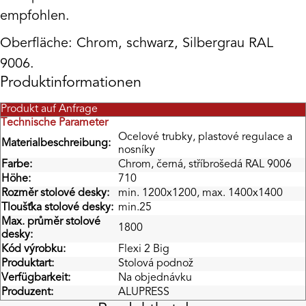
empfohlen.
Oberfläche: Chrom, schwarz, Silbergrau RAL
9006.
Produktinformationen
Produkt auf Anfrage
Technische Parameter
Ocelové trubky, plastové regulace a
Materialbeschreibung:
nosníky
Farbe:
Chrom, černá, stříbrošedá RAL 9006
Höhe:
710
Rozměr stolové desky:
min. 1200x1200, max. 1400x1400
Tloušťka stolové desky:
min.25
Max. průměr stolové
1800
desky:
Kód výrobku:
Flexi 2 Big
Produktart:
Stolová podnož
Verfügbarkeit:
Na objednávku
Produzent:
ALUPRESS