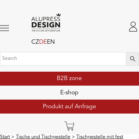
CZ
DE
EN
B2B zone
E-shop
Produkt auf Anfrage
Start
>
Tische und Tischgestelle
>
Tischgestelle mit fest