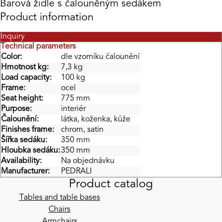
Barová židle s čalouněným sedákem
Product information
Inquiry
Technical parameters
Color:
dle vzorníku čalounění
Hmotnost kg:
7,3 kg
Load capacity:
100 kg
Frame:
ocel
Seat height:
775 mm
Purpose:
interiér
Čalounění:
látka, koženka, kůže
Finishes frame:
chrom, satin
Šířka sedáku:
350 mm
Hloubka sedáku:
350 mm
Availability:
Na objednávku
Manufacturer:
PEDRALI
Product catalog
Tables and table bases
Chairs
Armchairs