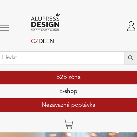
CZ
DE
EN
B2B zóna
E-shop
Nezávazná poptávka