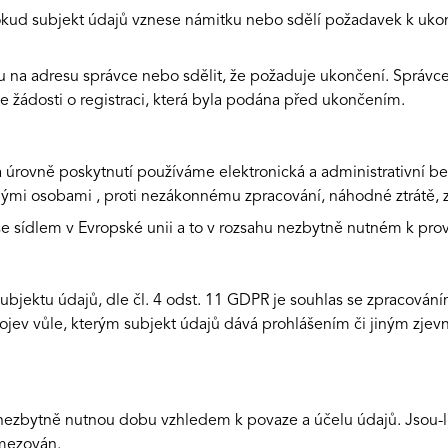
okud subjekt údajů vznese námitku nebo sdělí požadavek k ukon
tku na adresu správce nebo sdělit, že požaduje ukončení. Spr
e žádosti o registraci, která byla podána před ukončením.
a úrovně poskytnutí používáme elektronická a administrativní 
mi osobami , proti nezákonnému zpracování, náhodné ztrátě, z
i se sídlem v Evropské unii a to v rozsahu nezbytně nutném k p
subjektu údajů, dle čl. 4 odst. 11 GDPR je souhlas se zpracová
rojev vůle, kterým subjekt údajů dává prohlášením či jiným zje
zbytně nutnou dobu vzhledem k povaze a účelu údajů. Jsou-li ú
omezován.