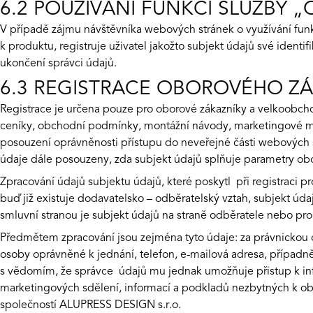
6.2 POUŽÍVÁNÍ FUNKCÍ SLUŽBY „
V případě zájmu návštěvníka webových stránek o využívání funk
k produktu, registruje uživatel jakožto subjekt údajů své identi
ukončení správci údajů.
6.3 REGISTRACE OBOROVÉHO Z
Registrace je určena pouze pro oborové zákazníky a velkoobcho
ceníky, obchodní podmínky, montážní návody, marketingové mat
posouzení oprávněnosti přístupu do neveřejné části webových
údaje dále posouzeny, zda subjekt údajů splňuje parametry 
Zpracování údajů subjektu údajů, které poskytl při registraci
buď již existuje dodavatelsko – odběratelský vztah, subjekt úd
smluvní stranou je subjekt údajů na straně odběratele nebo pr
Předmětem zpracování jsou zejména tyto údaje: za právnickou 
osoby oprávněné k jednání, telefon, e-mailová adresa, případn
s vědomím, že správce údajů mu jednak umožňuje přistup k in
marketingových sdělení, informací a podkladů nezbytných k ob
společností ALUPRESS DESIGN s.r.o.