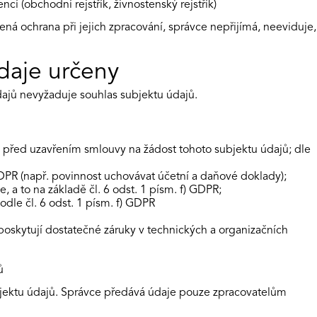
í (obchodní rejstřík, živnostenský rejstřík)
ená ochrana při jejich zpracování, správce nepřijímá, neeviduje,
údaje určeny
ajů nevyžaduje souhlas subjektu údajů.
ch před uzavřením smlouvy na žádost tohoto subjektu údajů; dle
GDPR (např. povinnost uchovávat účetní a daňové doklady);
 a to na základě čl. 6 odst. 1 písm. f) GDPR;
le čl. 6 odst. 1 písm. f) GDPR
oskytují dostatečné záruky v technických a organizačních
ů
ubjektu údajů. Správce předává údaje pouze zpracovatelům