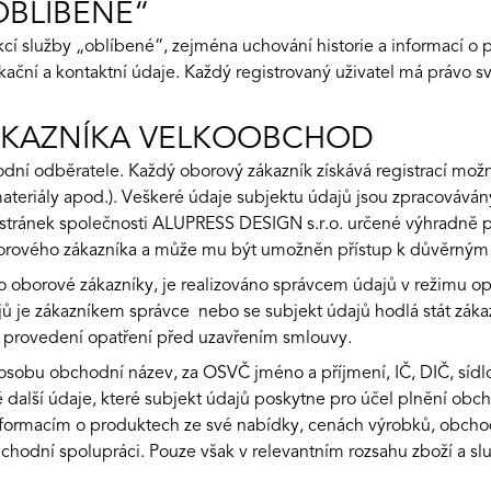
OBLÍBENÉ“
cí služby „oblíbené“, zejména uchování historie a informací o
fikační a kontaktní údaje. Každý registrovaný uživatel má právo 
ÁKAZNÍKA VELKOOBCHOD
dní odběratele. Každý oborový zákazník získává registrací mož
eriály apod.). Veškeré údaje subjektu údajů jsou zpracováván
 stránek společnosti ALUPRESS DESIGN s.r.o. určené výhradně 
oborového zákazníka a může mu být umožněn přístup k důvěrný
 pro oborové zákazníky, je realizováno správcem údajů v režim
ajů je zákazníkem správce nebo se subjekt údajů hodlá stát záka
o provedení opatření před uzavřením smlouvy.
osobu obchodní název, za OSVČ jméno a příjmení, IČ, DIČ, sídl
ě další údaje, které subjekt údajů poskytne pro účel plnění ob
formacím o produktech ze své nabídky, cenách výrobků, obchod
chodní spolupráci. Pouze však v relevantním rozsahu zboží a s