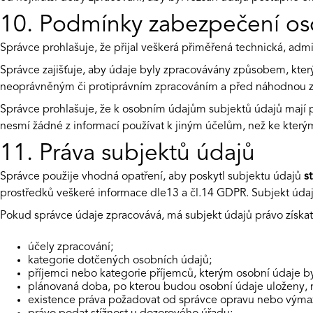
10. Podmínky zabezpečení os
Správce prohlašuje, že přijal veškerá přiměřená technická, admi
Správce zajišťuje, aby údaje byly zpracovávány způsobem, kter
neoprávněným či protiprávním zpracováním a před náhodnou z
Správce prohlašuje, že k osobním údajům subjektů údajů mají p
nesmí žádné z informací používat k jiným účelům, než ke který
11. Práva subjektů údajů
Správce použije vhodná opatření, aby poskytl subjektu údajů
s
prostředků veškeré informace dle13 a čl.14 GDPR. Subjekt údajů 
Pokud správce údaje zpracovává, má subjekt údajů právo získa
účely zpracování;
kategorie dotčených osobních údajů;
příjemci nebo kategorie příjemců, kterým osobní údaje b
plánovaná doba, po kterou budou osobní údaje uloženy, neb
existence práva požadovat od správce opravu nebo výmaz 