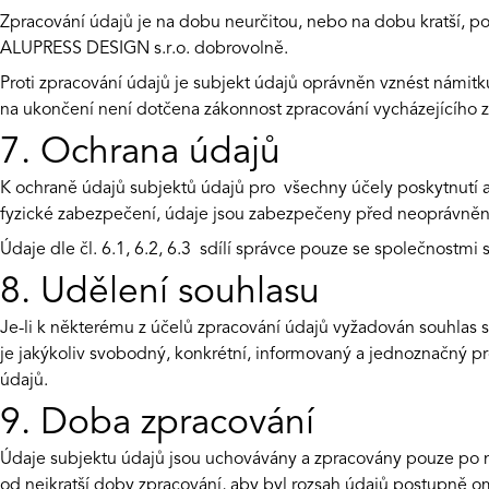
Zpracování údajů je na dobu neurčitou, nebo na dobu kratší, p
ALUPRESS DESIGN s.r.o. dobrovolně.
Proti zpracování údajů je subjekt údajů oprávněn vznést námi
na ukončení není dotčena zákonnost zpracování vycházejícího z
7. Ochrana údajů
K ochraně údajů subjektů údajů pro všechny účely poskytnutí 
fyzické zabezpečení, údaje jsou zabezpečeny před neoprávněný
Údaje dle čl. 6.1, 6.2, 6.3 sdílí správce pouze se společnostm
8. Udělení souhlasu
Je-li k některému z účelů zpracování údajů vyžadován souhlas 
je jakýkoliv svobodný, konkrétní, informovaný a jednoznačný p
údajů.
9. Doba zpracování
Údaje subjektu údajů jsou uchovávány a zpracovány pouze po ne
od nejkratší doby zpracování, aby byl rozsah údajů postupně 