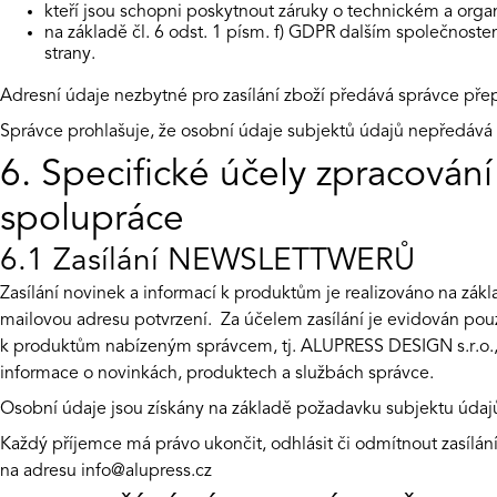
kteří jsou schopni poskytnout záruky o technickém a org
na základě čl. 6 odst. 1 písm. f) GDPR dalším společnoste
strany.
Adresní údaje nezbytné pro zasílání zboží předává správce př
Správce prohlašuje, že osobní údaje subjektů údajů nepředává 
6. Specifické účely zpracován
spolupráce
6.1 Zasílání NEWSLETTWERŮ
Zasílání novinek a informací k produktům je realizováno na zá
mailovou adresu potvrzení. Za účelem zasílání je evidován pouz
k produktům nabízeným správcem, tj. ALUPRESS DESIGN s.r.o.,
informace o novinkách, produktech a službách správce.
Osobní údaje jsou získány na základě požadavku subjektu úd
Každý příjemce má právo ukončit, odhlásit či odmítnout zasílán
na adresu
info@alupress.cz