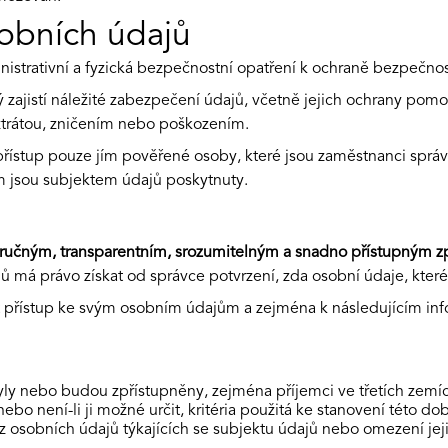
obních údajů
nistrativní a fyzická bezpečnostní opatření k ochraně bezpečnos
ý zajistí náležité zabezpečení údajů, včetně jejich ochrany po
trátou, zničením nebo poškozením.
řístup pouze jím pověřené osoby, které jsou zaměstnanci správ
m jsou subjektem údajů poskytnuty.
tručným, transparentním, srozumitelným a snadno přístupným
má právo získat od správce potvrzení, zda osobní údaje, které s
t přístup ke svým osobním údajům a zejména k následujícím in
yly nebo budou zpřístupněny, zejména příjemci ve třetích zemí
o není-li ji možné určit, kritéria použitá ke stanovení této dob
osobních údajů týkajících se subjektu údajů nebo omezení jeji