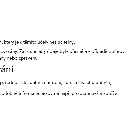
který je s těmito účely neslučitelný.
ovávány. Zajišťuje, aby údaje byly přesné a v případě potřeby
zány nebo opraveny.
ání
říp. rodné číslo, datum narození, adresa trvalého pobytu,
ší obdobné informace nezbytné např. pro doručování zboží a