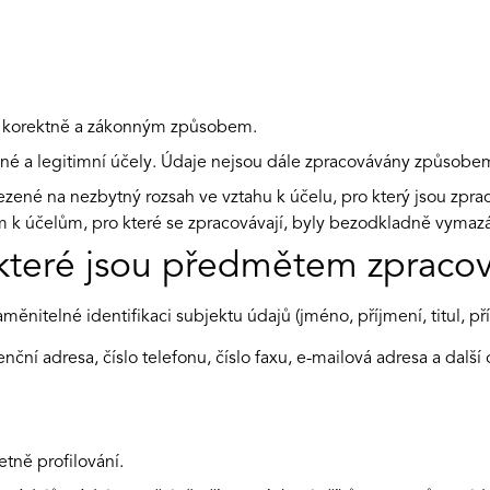
je korektně a zákonným způsobem.
é a legitimní účely. Údaje nejsou dále zpracovávány způsobem, 
ené na nezbytný rozsah ve vztahu k účelu, pro který jsou zprac
ím k účelům, pro které se zpracovávají, byly bezodkladně vyma
 které jsou předmětem zpracov
aměnitelné identifikaci subjektu údajů (jméno, příjmení, titul, p
ční adresa, číslo telefonu, číslo faxu, e-mailová adresa a dal
tně profilování.