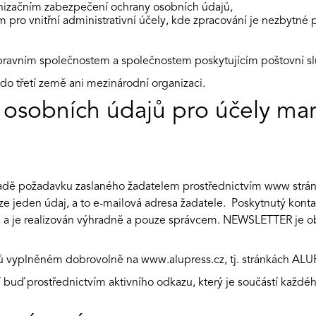
anizačním zabezpečení ochrany osobních údajů,
m pro vnitřní administrativní účely, kde zpracování je nezbytné 
epravním společnostem a společnostem poskytujícím poštovní sl
do třetí země ani mezinárodní organizaci.
í osobních údajů pro účely ma
kladě požadavku zaslaného žadatelem prostřednictvím www strán
e jeden údaj, a to e-mailová adresa žadatele. Poskytnutý kontak
 a je realizován výhradně a pouze správcem. NEWSLETTER je ob
ajů vyplněném dobrovolně na
www.alupress.cz
, tj. stránkách AL
í buď prostřednictvím aktivního odkazu, který je součástí každé