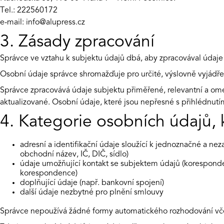
Tel.: 222560172
e-mail: info@alupress.cz
3. Zásady zpracování
Správce ve vztahu k subjektu údajů dbá, aby zpracovával úda
Osobní údaje správce shromažďuje pro určité, výslovně vyjádřen
Správce zpracovává údaje subjektu přiměřené, relevantní a omez
aktualizované. Osobní údaje, které jsou nepřesné s přihlédnut
4. Kategorie osobních údajů,
adresní a identifikační údaje sloužící k jednoznačné a nez
obchodní název, IČ, DIČ, sídlo)
údaje umožňující kontakt se subjektem údajů (koresponden
korespondence)
doplňující údaje (např. bankovní spojení)
další údaje nezbytné pro plnění smlouvy
Správce nepoužívá žádné formy automatického rozhodování vče