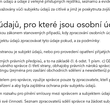
dajů a údaje z veřejně přístupných rejstříků, seznamů a evidenc
ažovány vůči subjektu údajů za citlivé a jimž je poskytnuta zvýš
údajů, pro které jsou osobní 
mkou zákonem stanovených případů, kdy zpracování osobních úd
jektu údajů zpracovávat tyto údaje pokud, a za podmínky:
 stranou je subjekt údajů, nebo pro provedení opatření přijatý
ých právních předpisů, a to na základě čl. 6 odst. 1 písm. c) 
šného správce či třetí strany, obhajoby právních nároků správce,
gu (zejména pro zasílání obchodních sdělení a newsletterů) pod
em pro správce, využije správce pouze ty zpracovatele, kteří p
ízení a aby byla zajištěna ochrana práv subjektu údajů.
ém rozsahu pro plnění smlouvy mezi správcem a subjektem údaj
ři své činnosti. Seznam zpracovatelů sdělí správce na žádost s