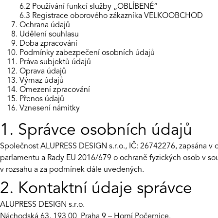
6.2 Používání funkcí služby „OBLÍBENÉ“
6.3 Registrace oborového zákazníka VELKOOBCHOD
Ochrana údajů
Udělení souhlasu
Doba zpracování
Podmínky zabezpečení osobních údajů
Práva subjektů údajů
Oprava údajů
Výmaz údajů
Omezení zpracování
Přenos údajů
Vznesení námitky
1. Správce osobních údajů
Společnost ALUPRESS DESIGN s.r.o., IČ: 26742276, zapsána v 
parlamentu a Rady EU 2016/679 o ochraně fyzických osob v sou
v rozsahu a za podmínek dále uvedených.
2. Kontaktní údaje správce
ALUPRESS DESIGN s.r.o.
Náchodská 63, 193 00 Praha 9 – Horní Počernice.