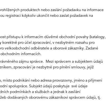
 prohlížených produktech nebo zaslání požadavku na informace
svou registraci kdykoliv ukončit nebo zaslat požadavek na
nost přístupu k informacím důvěrné obchodní povahy (katalogy,
y korektně pro účel zpracování, v nezbytném rozsahu pro
pro velkoobchodní odběratele a oborové zákazníky. Zadané
m obchodním informacích.
u oprávněného zájmu správce. Mezi správcem a subjektem údajů
zníkem, zpracování je nezbytné pro plnění smlouvy, jejíž
o, místo podnikání nebo adresa provozovny, jméno a příjmení
chodní spolupráce. Subjekt údajů poskytuje své údaje
ních podmínkách a službách a jednak k zasílání
lužeb dodávaných oborovému zákazníkovi správcem údajů, tj.