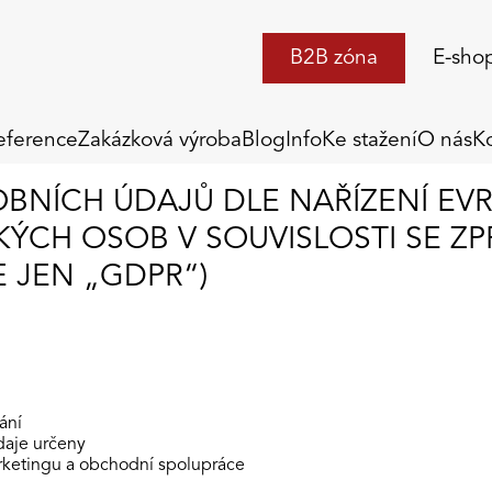
B2B zóna
E-sho
eference
Zakázková výroba
Blog
Info
Ke stažení
O nás
K
OBNÍCH ÚDAJŮ DLE NAŘÍZENÍ E
CKÝCH OSOB V SOUVISLOSTI SE 
 JEN „GDPR“)
ání
daje určeny
arketingu a obchodní spolupráce