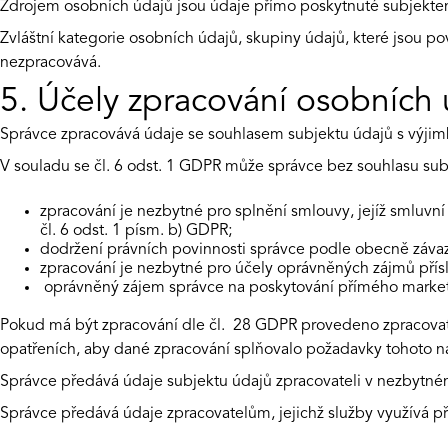
Zdrojem osobních údajů jsou údaje přímo poskytnuté subjektem ú
Zvláštní kategorie osobních údajů, skupiny údajů, které jsou pov
nezpracovává.
5. Účely zpracování osobních 
Správce zpracovává údaje se souhlasem subjektu údajů s výji
V souladu se čl. 6 odst. 1 GDPR může správce bez souhlasu sub
zpracování je nezbytné pro splnění smlouvy, jejíž smluvní
čl. 6 odst. 1 písm. b) GDPR;
dodržení právních povinnosti správce podle obecně závazn
zpracování je nezbytné pro účely oprávněných zájmů příslu
oprávněný zájem správce na poskytování přímého marketin
Pokud má být zpracování dle čl. 28 GDPR provedeno zpracovatel
opatřeních, aby dané zpracování splňovalo požadavky tohoto nař
Správce předává údaje subjektu údajů zpracovateli v nezbytn
Správce předává údaje zpracovatelům, jejichž služby využívá p