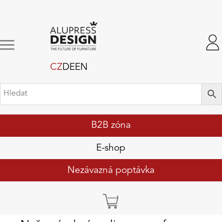
CZ
DE
EN
B2B zóna
E-shop
Nezávazná poptávka