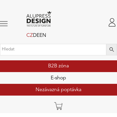
CZ
DE
EN
B2B zóna
E-shop
Nezávazná poptávka