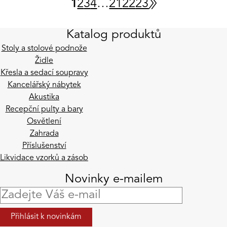
1
2
3
4
…
21
22
23
Katalog produktů
Stoly a stolové podnože
Židle
Křesla a sedací soupravy
Kancelářský nábytek
Akustika
Recepční pulty a bary
Osvětlení
Zahrada
Příslušenství
Likvidace vzorků a zásob
Novinky e-mailem