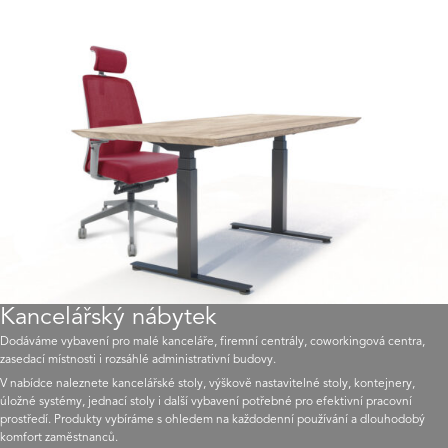
Kancelářský nábytek
Dodáváme vybavení pro malé kanceláře, firemní centrály, coworkingová centra,
zasedací místnosti i rozsáhlé administrativní budovy.
V nabídce naleznete kancelářské stoly, výškově nastavitelné stoly, kontejnery,
úložné systémy, jednací stoly i další vybavení potřebné pro efektivní pracovní
prostředí. Produkty vybíráme s ohledem na každodenní používání a dlouhodobý
komfort zaměstnanců.