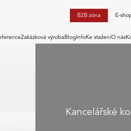
B2B zóna
E-sho
eference
Zakázková výroba
Blog
Info
Ke stažení
O nás
K
Kancelářské ko