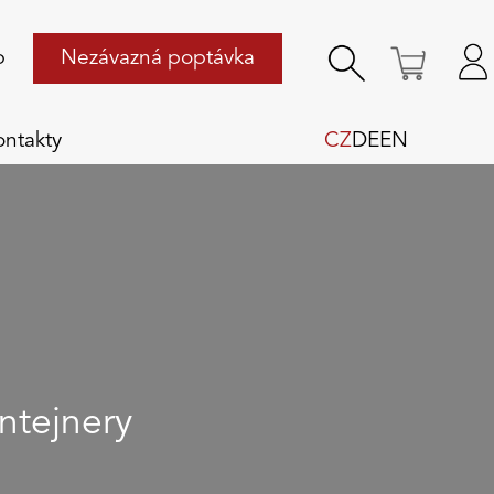
p
Nezávazná poptávka
ontakty
CZ
DE
EN
ntejnery