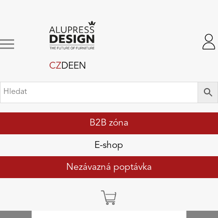
CZ
DE
EN
B2B zóna
E-shop
Nezávazná poptávka