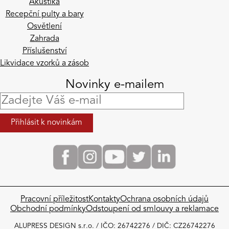
Akustika
Recepční pulty a bary
Osvětlení
Zahrada
Příslušenství
Likvidace vzorků a zásob
Novinky e-mailem
Pracovní příležitost
Kontakty
Ochrana osobních údajů
Obchodní podmínky​
Odstoupení od smlouvy a reklamace
ALUPRESS DESIGN s.r.o. / IČO: 26742276 / DIČ: CZ26742276