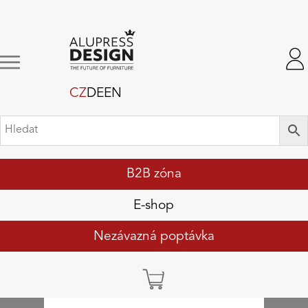
CZ
DE
EN
B2B zóna
E-shop
Nezávazná poptávka