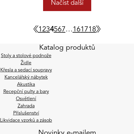
Načíst další
1
2
3
4
5
6
7
…
16
17
18
Katalog produktů
Stoly a stolové podnože
Židle
Křesla a sedací soupravy
Kancelářský nábytek
Akustika
Recepční pulty a bary
Osvětlení
Zahrada
Příslušenství
Likvidace vzorků a zásob
Novinky e-mailem