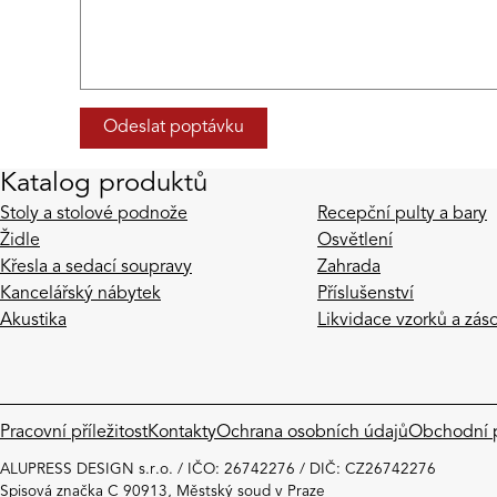
Katalog produktů
Stoly a stolové podnože
Recepční pulty a bary
Židle
Osvětlení
Křesla a sedací soupravy
Zahrada
Kancelářský nábytek
Příslušenství
Akustika
Likvidace vzorků a zás
Pracovní příležitost
Kontakty
Ochrana osobních údajů
Obchodní 
ALUPRESS DESIGN s.r.o. / IČO: 26742276 / DIČ: CZ26742276
Spisová značka C 90913, Městský soud v Praze