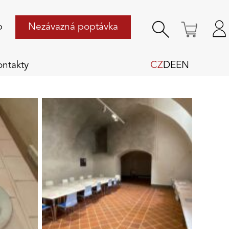
p
Nezávazná poptávka
ontakty
CZ
DE
EN