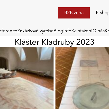
B2B zóna
E-sho
eference
Zakázková výroba
Blog
Info
Ke stažení
O nás
K
Klášter Kladruby 2023