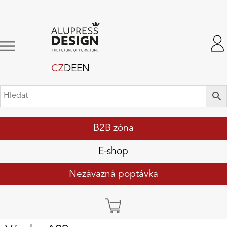
CZ
DE
EN
B2B zóna
E-shop
Nezávazná poptávka