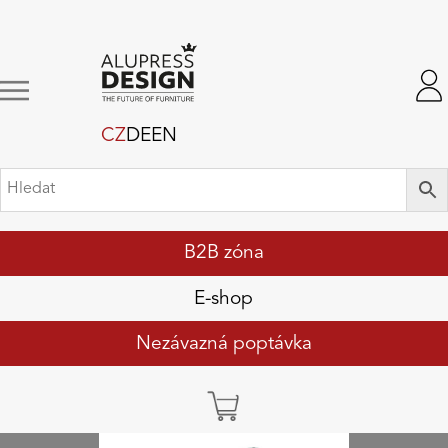
CZ
DE
EN
B2B zóna
E-shop
Nezávazná poptávka