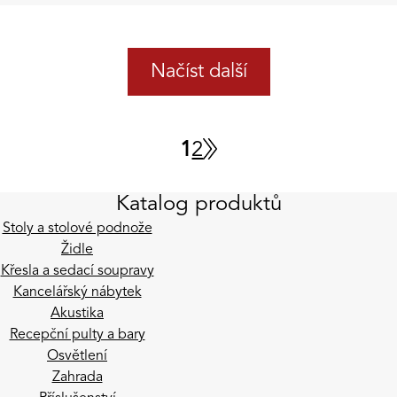
Načíst další
1
2
Katalog produktů
Stoly a stolové podnože
Židle
Křesla a sedací soupravy
Kancelářský nábytek
Akustika
Recepční pulty a bary
Osvětlení
Zahrada