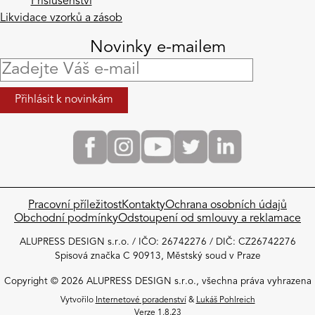
Příslušenství
Likvidace vzorků a zásob
Novinky e-mailem
Pracovní příležitost
Kontakty
Ochrana osobních údajů
Obchodní podmínky​
Odstoupení od smlouvy a reklamace
ALUPRESS DESIGN s.r.o. / IČO: 26742276 / DIČ: CZ26742276
Spisová značka C 90913, Městský soud v Praze
Copyright © 2026 ALUPRESS DESIGN s.r.o., všechna práva vyhrazena
Vytvořilo
Internetové poradenství
&
Lukáš Pohlreich
Verze 1.8.23