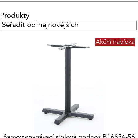
Produkty
Akční nabídka
Samovyrovnávací stolová podnož B16854-56