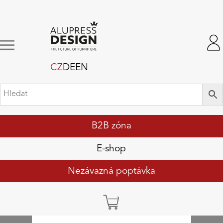
CZ
DE
EN
B2B zóna
E-shop
Nezávazná poptávka