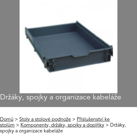
Držáky, spojky a organizace kabeláže
Domů
>
Stoly a stolové podnože
>
Příslušenství ke
stolům
>
Komponenty, držáky, spojky a doplňky
> Držáky,
spojky a organizace kabeláže