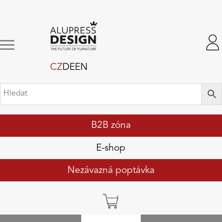
CZ
DE
EN
B2B zóna
E-shop
Nezávazná poptávka