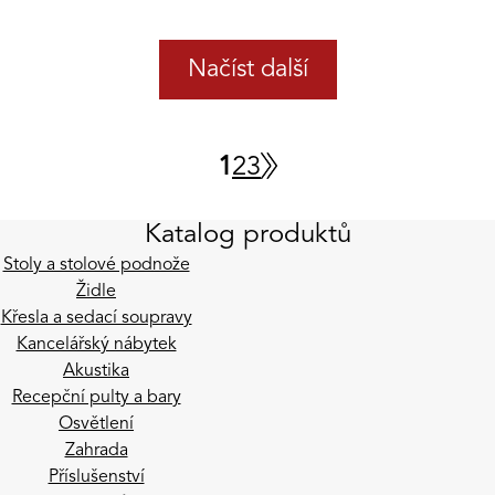
Načíst další
1
2
3
Katalog produktů
Stoly a stolové podnože
Židle
Křesla a sedací soupravy
Kancelářský nábytek
Akustika
Recepční pulty a bary
Osvětlení
Zahrada
Příslušenství