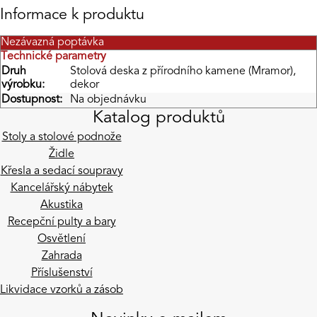
Informace k produktu
Nezávazná poptávka
Technické parametry
Druh
Stolová deska z přírodního kamene (Mramor),
výrobku:
dekor
Dostupnost:
Na objednávku
Katalog produktů
Stoly a stolové podnože
Židle
Křesla a sedací soupravy
Kancelářský nábytek
Akustika
Recepční pulty a bary
Osvětlení
Zahrada
Příslušenství
Likvidace vzorků a zásob