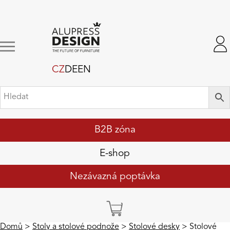
CZ
DE
EN
B2B zóna
E-shop
Nezávazná poptávka
Domů
>
Stoly a stolové podnože
>
Stolové desky
> Stolové