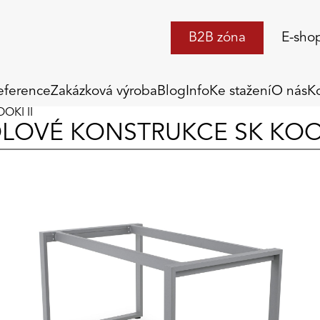
B2B zóna
E-sho
eference
Zakázková výroba
Blog
Info
Ke stažení
O nás
K
OKI II
LOVÉ KONSTRUKCE SK KOOK