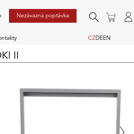
p
Nezávazná poptávka
ontakty
CZ
DE
EN
I II