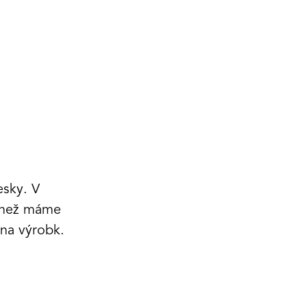
esky. V
u než máme
na výrobk.