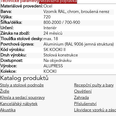
Technické parametry
Nezávazná poptávka
Materiálové provedení:
Ocel
Barva:
Vzorník RAL, chrom, broušená nerez
Výška:
720
Šířka/délka:
800-2000 / 700-900
Určení:
Interiér
Záruka na zboží:
24 měsíců
Tloušťka stolové desky:
max. 18
Povrchová úprava:
Aluminium (RAL 9006 jemná struktura)
Kód výrobku:
SK KOOKI II
Druh výrobku:
Stolová konstrukce
Dostupnost:
Na objednávku
Výrobce:
ALUPRESS
Kolekce:
KOOKI
Katalog produktů
Stoly a stolové podnože
Recepční pulty a bary
Židle
Osvětlení
Křesla a sedací soupravy
Zahrada
Kancelářský nábytek
Příslušenství
Akustika
Likvidace vzorků a zás