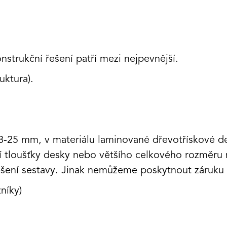
nstrukční řešení patří mezi nejpevnější.
ktura).
18-25 mm, v materiálu laminované dřevotřískové d
ší tloušťky desky nebo většího celkového rozměr
šení sestavy. Jinak nemůžeme poskytnout záruku 
níky)