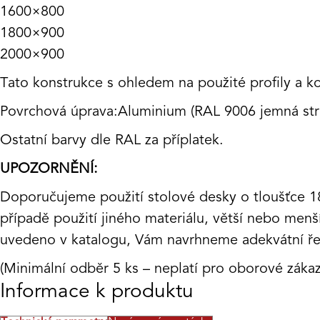
1600×800
1800×900
2000×900
Tato konstrukce s ohledem na použité profily a ko
Povrchová úprava:Aluminium (RAL 9006 jemná stru
Ostatní barvy dle RAL za příplatek.
UPOZORNĚNÍ:
Doporučujeme použití stolové desky o tloušťce 
případě použití jiného materiálu, větší nebo men
uvedeno v katalogu, Vám navrhneme adekvátní ře
(Minimální odběr 5 ks – neplatí pro oborové zákaz
Informace k produktu