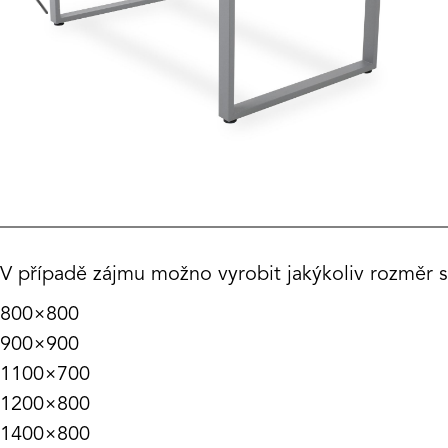
V případě zájmu možno vyrobit jakýkoliv rozměr s
800×800
900×900
1100×700
1200×800
1400×800