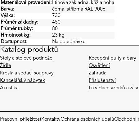
Materiálové provedení:
litinová základna, kříž a noha
Barva:
černá, stříbrná RAL 9006
Výška:
730
Průměr základny:
450
Průměr trubky:
80
Hmotnost kg:
23 kg
Dostupnost:
Na objednávku
Katalog produktů
Stoly a stolové podnože
Recepční pulty a bary
Židle
Osvětlení
Křesla a sedací soupravy
Zahrada
Kancelářský nábytek
Příslušenství
Akustika
Likvidace vzorků a zás
Pracovní příležitost
Kontakty
Ochrana osobních údajů
Obchodní 
ALUPRESS DESIGN s.r.o. / IČO: 26742276 / DIČ: CZ26742276
Spisová značka C 90913, Městský soud v Praze