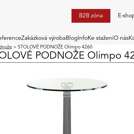
B2B zóna
E-sho
eference
Zakázková výroba
Blog
Info
Ke stažení
O nás
K
odnože
> STOLOVÉ PODNOŽE Olimpo 4260
OLOVÉ PODNOŽE Olimpo 4