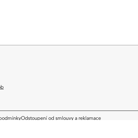
ob
podmínky​
Odstoupení od smlouvy a reklamace