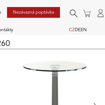
p
Nezávazná poptávka
ontakty
CZ
DE
EN
260