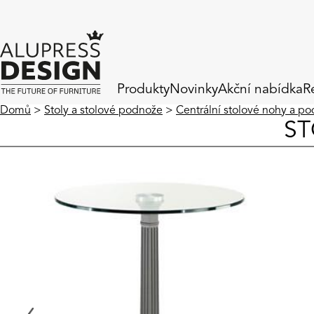
Produkty
Novinky
Akční nabídka
R
Domů
>
Stoly a stolové podnože
>
Centrální stolové nohy a p
ST