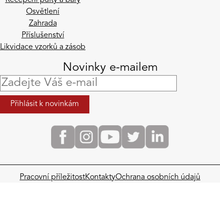
Osvětlení
Zahrada
Příslušenství
Likvidace vzorků a zásob
Novinky e-mailem
Pracovní příležitost
Kontakty
Ochrana osobních údajů
Obchodní podmínky​
Odstoupení od smlouvy a reklamace
ALUPRESS DESIGN s.r.o. / IČO: 26742276 / DIČ: CZ26742276
Spisová značka C 90913, Městský soud v Praze