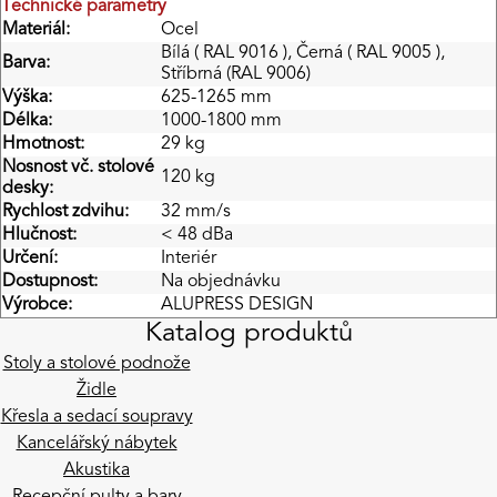
Technické parametry
Materiál:
Ocel
Bílá ( RAL 9016 ), Černá ( RAL 9005 ),
Barva:
Stříbrná (RAL 9006)
Výška:
625-1265 mm
Délka:
1000-1800 mm
Hmotnost:
29 kg
Nosnost vč. stolové
120 kg
desky:
Rychlost zdvihu:
32 mm/s
Hlučnost:
< 48 dBa
Určení:
Interiér
Dostupnost:
Na objednávku
Výrobce:
ALUPRESS DESIGN
Katalog produktů
Stoly a stolové podnože
Židle
Křesla a sedací soupravy
Kancelářský nábytek
Akustika
Recepční pulty a bary