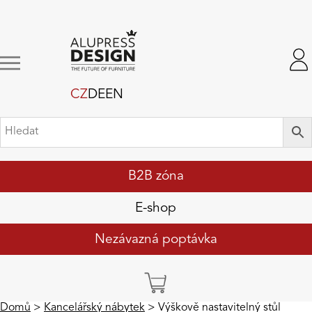
CZ
DE
EN
B2B zóna
E-shop
Nezávazná poptávka
Domů
>
Kancelářský nábytek
> Výškově nastavitelný stůl