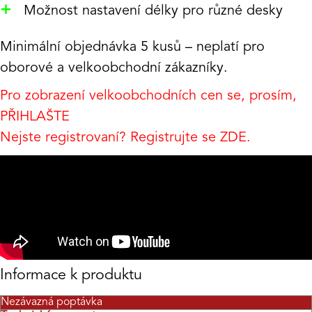
+
Možnost nastavení délky pro různé desky
Minimální objednávka 5 kusů – neplatí pro
oborové a velkoobchodní zákazníky.
Pro zobrazení velkoobchodních cen se, prosím,
PŘIHLAŠTE
Nejste registrovaní? Registrujte se
ZDE
.
Informace k produktu
Nezávazná poptávka