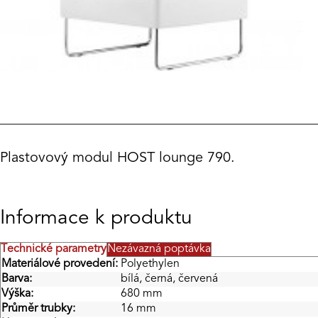
Plastovový modul HOST lounge 790.
Informace k produktu
Technické parametry
Nezávazná poptávka
Materiálové provedení:
Polyethylen
Barva:
bílá, černá, červená
Výška:
680 mm
Průměr trubky:
16 mm