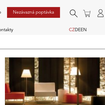
p
Nezávazná poptávka
ontakty
CZ
DE
EN