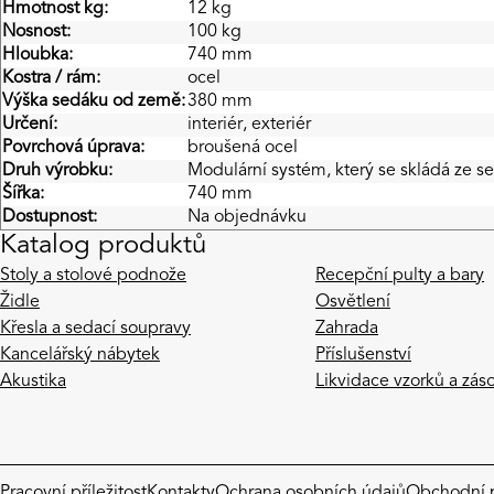
Hmotnost kg:
12 kg
Nosnost:
100 kg
Hloubka:
740 mm
Kostra / rám:
ocel
Výška sedáku od země:
380 mm
Určení:
interiér, exteriér
Povrchová úprava:
broušená ocel
Druh výrobku:
Modulární systém, který se skládá ze s
Šířka:
740 mm
Dostupnost:
Na objednávku
Katalog produktů
Stoly a stolové podnože
Recepční pulty a bary
Židle
Osvětlení
Křesla a sedací soupravy
Zahrada
Kancelářský nábytek
Příslušenství
Akustika
Likvidace vzorků a zás
Pracovní příležitost
Kontakty
Ochrana osobních údajů
Obchodní 