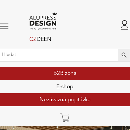
CZ
DE
EN
B2B zóna
E-shop
Nezávazná poptávka