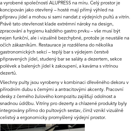
a vyrobené společností
ALUPRESS
na míru. Celý prostor je
koncipován jako otevřený – hosté mají přímý výhled na
přípravu jídel a mohou si sami nandat z výdejních pultů a vitrín.
Právě tato otevřenost klade extrémní nároky na design,
zpracování a hygienu každého gastro prvku – vše musí být
nejen funkční, ale i vizuálně bezchybné, protože je neustále na
očích zákazníkům. Restaurace je rozdělena do několika
gastronomických sekcí – teplý bar s výdejem čerstvě
připravených jídel, studený bar se saláty a dezertem, sekce
polévek a balených jídel k zakoupení, a kavárna s vitrínou
dezertů.
Všechny pulty jsou vyrobeny v kombinaci dřevěného dekoru v
přírodním dubu s černými a antracitovými akcenty. Pracovní
desky z černého žulového kompozitu zajišťují odolnost a
snadnou údržbu. Vitríny pro dezerty a chlazené produkty byly
integrovány přímo do pultových sestav, čímž vznikl vizuálně
celistvý a ergonomicky promyšlený výdejní prostor.