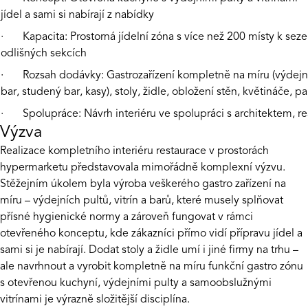
jídel a sami si nabírají z nabídky
· Kapacita: Prostorná jídelní zóna s více než 200 místy k seze
odlišných sekcích
· Rozsah dodávky: Gastrozařízení kompletně na míru (výdejní p
bar, studený bar, kasy), stoly, židle, obložení stěn, květináče, 
· Spolupráce: Návrh interiéru ve spolupráci s architektem, re
Výzva
Realizace kompletního interiéru restaurace v prostorách
hypermarketu představovala mimořádně komplexní výzvu.
Stěžejním úkolem byla výroba veškerého gastro zařízení na
míru – výdejních pultů, vitrín a barů, které musely splňovat
přísné hygienické normy a zároveň fungovat v rámci
otevřeného konceptu, kde zákazníci přímo vidí přípravu jídel a
sami si je nabírají. Dodat stoly a židle umí i jiné firmy na trhu –
ale navrhnout a vyrobit kompletně na míru funkční gastro zónu
s otevřenou kuchyní, výdejními pulty a samoobslužnými
vitrínami je výrazně složitější disciplína.