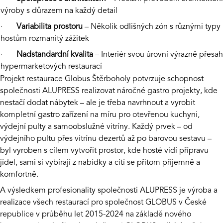
výroby s důrazem na každý detail
·
Variabilita prostoru
– Několik odlišných zón s různými typy
hostům rozmanitý zážitek
·
Nadstandardní kvalita
– Interiér svou úrovní výrazně přesa
hypermarketových restaurací
Projekt restaurace Globus Štěrboholy potvrzuje schopnost
společnosti
ALUPRESS
realizovat náročné gastro projekty, kde
nestačí dodat nábytek – ale je třeba navrhnout a vyrobit
kompletní gastro zařízení na míru pro otevřenou kuchyni,
výdejní pulty a samoobslužné vitríny. Každý prvek – od
výdejního pultu přes vitrínu dezertů až po barovou sestavu –
byl vyroben s cílem vytvořit prostor, kde hosté vidí přípravu
jídel, sami si vybírají z nabídky a cítí se přitom příjemně a
komfortně.
A výsledkem profesionality společnosti
ALUPRESS
je výroba a
realizace všech restaurací pro společnost GLOBUS v České
republice v průběhu let 2015-2024 na základě nového