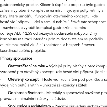
gastronomický prostor. Klíčem k úspěchu projektu bylo gastro
zařízení vyrobené kompletně na míru – výdejní pulty, vitríny a
bary, které umožňují fungováni otevřeného konceptu, kde
hosté vidí přípravu jídel a sami si nabírají. Právě tato schopnost
– navrhnout a vyrobit komplexí gastro zónu na míru –
odlišuje
ALUPRESS
od běžných dodavatelů nábytku. Díky
kompletní realizaci interiéru jedním dodavatelem se podařilo
zajistit maximální vizuální konzistenci a bezproblémovou
koordinaci celého projektu.
Přínosy spolupráce
·
Gastrozařízení na míru
– Výdejní pulty, vitríny a bary komp
vyrobené pro otevřený koncept, kde hosté vidí přípravu jídel a s
·
Otevřený koncept
– Hosté vidí kuchařům pod pokličku a sam
výdejních pultů a vitrín – unikátní zákaznický zážitek
·
Odolnost a životnost
– Materiály a zpracování navržené pro
provoz s minimálními nároky na údržbu
·
Spolupráce s architektem
– Precizní převedení architekto