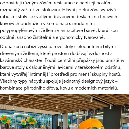
odpovídají různým zónám restaurace a nabízejí hostům
rozmanitý zážitek ze stolování. Hlavní jídelní zóna využívá
robustní stoly se světlými dřevěnými deskami na tmavých
kovových podnožích v kombinaci s moderními
polypropylénovými židlemi v antracitové barvě, které jsou
odolné, snadno čistitelné a ergonomicky tvarované.
Druhá zóna nabízí vyšší barové stoly s elegantními bílými
dřevěnými židlemi, které prostoru dodávají vzdušnost a
kavárenský charakter. Podél centrální přepážky jsou umístěny
barové stoly s čalouněnými lavicemi v terakotovém odstínu,
které vytvářejí intimnější prostředí pro menší skupiny hostů.
Všechny typy nábytku spojuje jednotný designový jazyk –
kombinace přírodního dřeva, kovu a moderních materiálů.