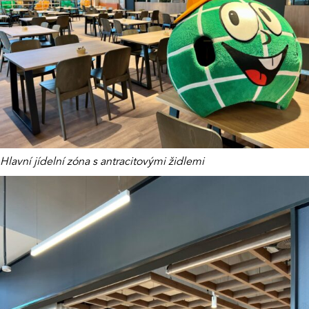
Hlavní jídelní zóna s antracitovými židlemi