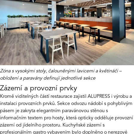
Zóna s vysokými stoly, čalouněnými lavicemi a květináči –
obložení a paravány definují jednotlivé sekce
Zázemí a provozní prvky
Kromě viditelných částí restaurace zajistil
ALUPRESS
i výrobu a
instalaci provozních prvků. Sekce odvozu nádobí s pohyblivým
pásem je zakryta elegantním paravánovou stěnou s
informačním textem pro hosty, která opticky odděluje provozní
zázemí od jídelního prostoru. Kuchyňské zázemí s
profesionálním gastro vybavením bylo doplněno o nerezové