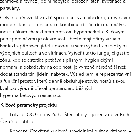
zahrnovala rovněž jídelní nábytek, obložení stěn, květináče a
paravány.
Celý interiér vznikl v úzké spolupráci s architektem, který navrhl
moderní koncept restaurace kombinující přírodní materiály s
industriálním charakterem prostoru hypermarketu. Klíčovým
principem návrhu je otevřenost – hosté mají přímý vizuální
kontakt s přípravou jídel a mohou si sami vybírat z nabídky na
výdejních pultech a ve vitrínách. Vytvořit takto fungující gastro
zónu, kde se estetika potkává s přísnými hygienickými
normami a požadavky na odolnost, je výrazně náročnější než
dodat standardní jídelní nábytek. Výsledkem je reprezentativní
a funkční prostor, který denně obsluhuje stovky hostů a svou
kvalitou výrazně přesahuje standard běžných
hypermarketových restaurací.
Klíčové parametry projektu
· Lokace: OC Globus Praha-Štěrboholy – jeden z největších 
České republice
· Koncept: Otevřená kuchyně s výdejními pulty a vitrínami – 