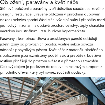
Obložení, paravány a květináče
Stěnové obložení a paravány tvoří důležitou součást celkového
designu restaurace. Dřevěné obložení v přírodním dubovém
dekoru pokrývá spodní části stěn, výdejní pulty i přepážky mezi
jednotlivými zónami a dodává prostoru celistvý, teplý charakter
navzdory industriálnímu rázu budovy hypermarketu.
Paravány s kombinací dřeva a prosklených panelů oddělují
jídelní zóny od provozních prostor, včetně sekce odvozu
nádobí s pohyblivým pásem. Květináče z materiálu sladěného
s obložením jsou rozmístěny podél lavic a přepážek, kde živé
rostliny přinášejí do prostoru svěžest a přirozenou atmosféru.
Celkový dojem je podtržen dekorativním rastrovým stropem z
přírodního dřeva, který byl rovněž součástí dodávky.