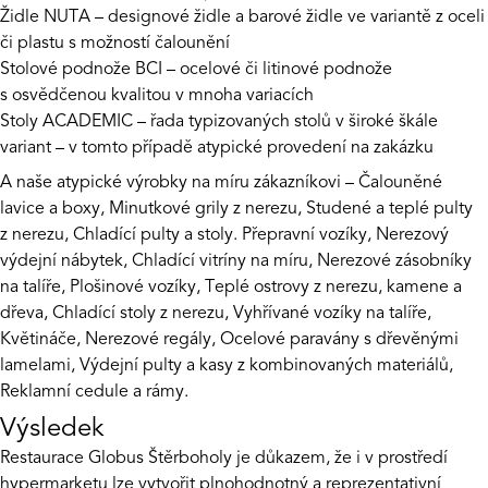
Židle NUTA
– designové židle a barové židle ve variantě z oceli
či plastu s možností čalounění
Stolové podnože BCI
– ocelové či litinové podnože
s osvědčenou kvalitou v mnoha variacích
Stoly ACADEMIC
– řada typizovaných stolů v široké škále
variant – v tomto případě atypické provedení na zakázku
A naše atypické výrobky na míru zákazníkovi – Čalouněné
lavice a boxy, Minutkové grily z nerezu, Studené a teplé pulty
z nerezu, Chladící pulty a stoly. Přepravní vozíky, Nerezový
výdejní nábytek, Chladící vitríny na míru, Nerezové zásobníky
na talíře, Plošinové vozíky, Teplé ostrovy z nerezu, kamene a
dřeva, Chladící stoly z nerezu, Vyhřívané vozíky na talíře,
Květináče, Nerezové regály, Ocelové paravány s dřevěnými
lamelami, Výdejní pulty a kasy z kombinovaných materiálů,
Reklamní cedule a rámy.
Výsledek
Restaurace Globus Štěrboholy je důkazem, že i v prostředí
hypermarketu lze vytvořit plnohodnotný a reprezentativní