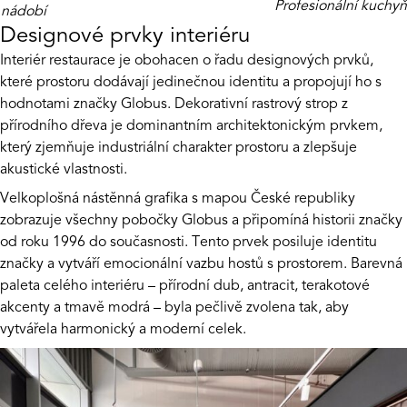
Profesionální kuchy
nádobí
Designové prvky interiéru
Interiér restaurace je obohacen o řadu designových prvků,
které prostoru dodávají jedinečnou identitu a propojují ho s
hodnotami značky Globus. Dekorativní rastrový strop z
přírodního dřeva je dominantním architektonickým prvkem,
který zjemňuje industriální charakter prostoru a zlepšuje
akustické vlastnosti.
Velkoplošná nástěnná grafika s mapou České republiky
zobrazuje všechny pobočky Globus a připomíná historii značky
od roku 1996 do současnosti. Tento prvek posiluje identitu
značky a vytváří emocionální vazbu hostů s prostorem. Barevná
paleta celého interiéru – přírodní dub, antracit, terakotové
akcenty a tmavě modrá – byla pečlivě zvolena tak, aby
vytvářela harmonický a moderní celek.