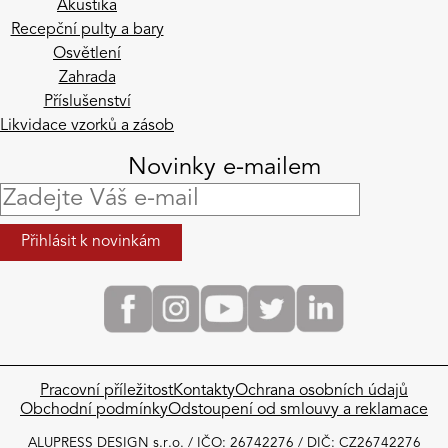
Akustika
Recepční pulty a bary
Osvětlení
Zahrada
Příslušenství
Likvidace vzorků a zásob
Novinky e-mailem
Pracovní příležitost
Kontakty
Ochrana osobních údajů
Obchodní podmínky​
Odstoupení od smlouvy a reklamace
ALUPRESS DESIGN s.r.o. / IČO: 26742276 / DIČ: CZ26742276