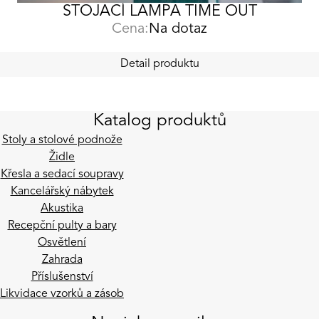
STOJACÍ LAMPA TIME OUT
Cena:
Na dotaz
Detail produktu
Katalog produktů
Stoly a stolové podnože
Židle
Křesla a sedací soupravy
Kancelářský nábytek
Akustika
Recepční pulty a bary
Osvětlení
Zahrada
Příslušenství
Likvidace vzorků a zásob