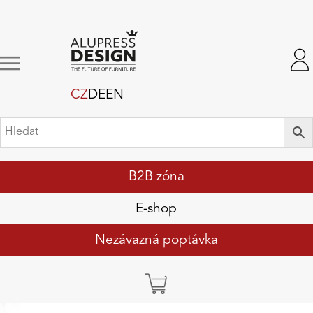
CZ
DE
EN
B2B zóna
E-shop
Nezávazná poptávka