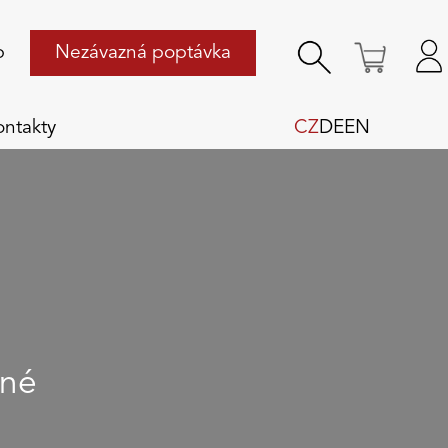
p
Nezávazná poptávka
ontakty
CZ
DE
EN
lné