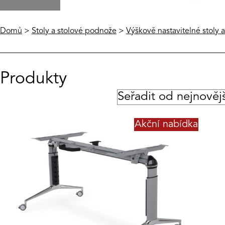
Domů
>
Stoly a stolové podnože
>
Výškově nastavitelné stoly
Produkty
Akční nabídka