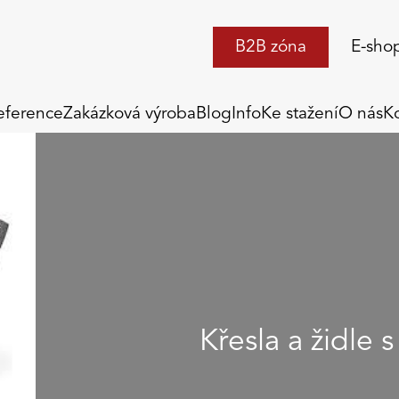
B2B zóna
E-sho
eference
Zakázková výroba
Blog
Info
Ke stažení
O nás
K
Křesla a židle