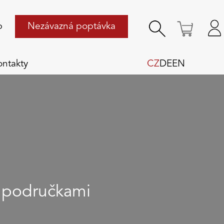
p
Nezávazná poptávka
ontakty
CZ
DE
EN
 s područkami