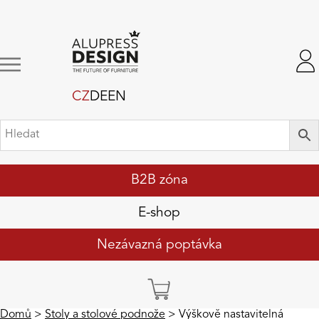
CZ
DE
EN
B2B zóna
E-shop
Nezávazná poptávka
Domů
>
Stoly a stolové podnože
> Výškově nastavitelná