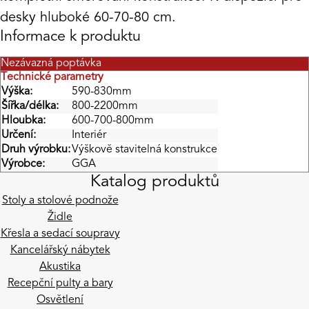
desky hluboké 60-70-80 cm.
Informace k produktu
Nezávazná poptávka
Technické parametry
Výška:
590-830mm
Šířka/délka:
800-2200mm
Hloubka:
600-700-800mm
Určení:
Interiér
Druh výrobku:
Výškově stavitelná konstrukce
Výrobce:
GGA
Katalog produktů
Stoly a stolové podnože
Židle
Křesla a sedací soupravy
Kancelářský nábytek
Akustika
Recepční pulty a bary
Osvětlení