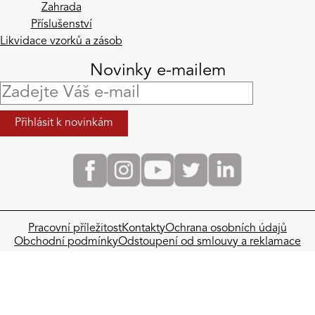
Zahrada
Příslušenství
Likvidace vzorků a zásob
Novinky e-mailem
Pracovní příležitost
Kontakty
Ochrana osobních údajů
Obchodní podmínky​
Odstoupení od smlouvy a reklamace
ALUPRESS DESIGN s.r.o. / IČO: 26742276 / DIČ: CZ26742276
Spisová značka C 90913, Městský soud v Praze
Copyright © 2026 ALUPRESS DESIGN s.r.o., všechna práva vyhrazena