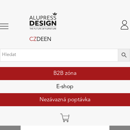
CZ
DE
EN
B2B zóna
E-shop
Nezávazná poptávka