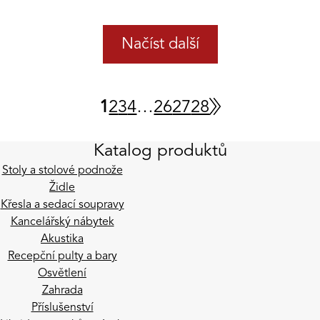
Načíst další
1
2
3
4
…
26
27
28
Katalog produktů
Stoly a stolové podnože
Židle
Křesla a sedací soupravy
Kancelářský nábytek
Akustika
Recepční pulty a bary
Osvětlení
Zahrada
Příslušenství